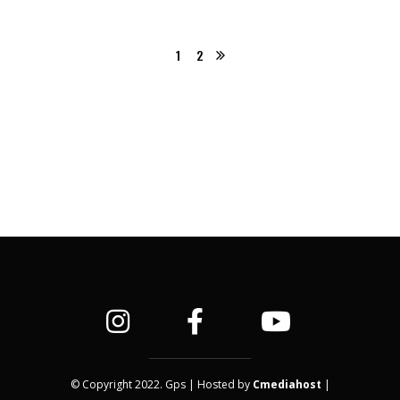
1
2
© Copyright 2022. Gps | Hosted by
Cmediahost
|