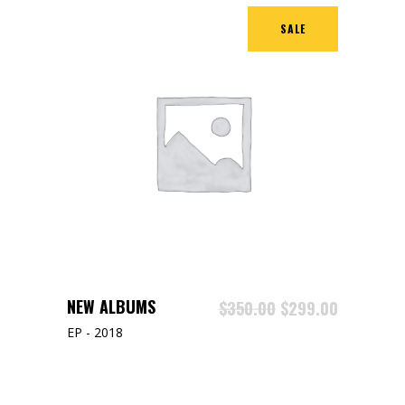
SALE
AJOUTER AU PANIER
NEW ALBUMS
$
350.00
$
299.00
EP - 2018