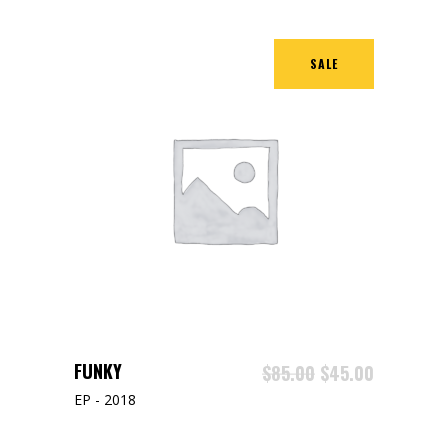
SALE
AJOUTER AU PANIER
FUNKY
$
85.00
$
45.00
EP - 2018